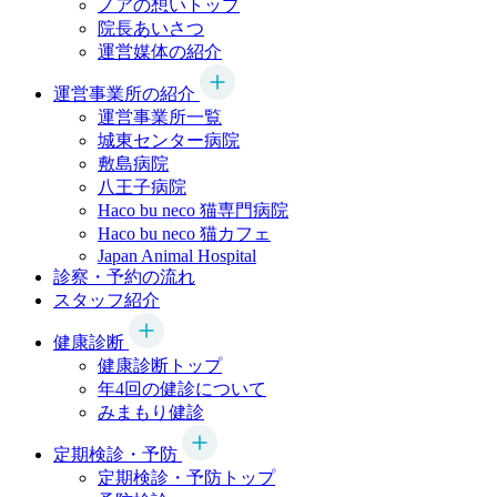
ノアの想いトップ
院長あいさつ
運営媒体の紹介
運営事業所の紹介
運営事業所一覧
城東センター病院
敷島病院
八王子病院
Haco bu neco
猫専門病院
Haco bu neco
猫カフェ
Japan Animal Hospital
診察・予約の流れ
スタッフ紹介
健康診断
健康診断トップ
年4回の健診について
みまもり健診
定期検診・予防
定期検診・予防トップ