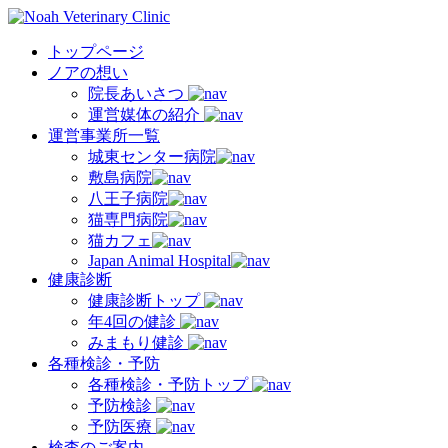
トップページ
ノアの想い
院長あいさつ
運営媒体の紹介
運営事業所一覧
城東センター病院
敷島病院
八王子病院
猫専門病院
猫カフェ
Japan Animal Hospital
健康診断
健康診断トップ
年4回の健診
みまもり健診
各種検診・予防
各種検診・予防トップ
予防検診
予防医療
検査のご案内