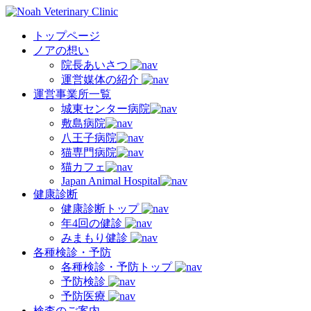
トップページ
ノアの想い
院長あいさつ
運営媒体の紹介
運営事業所一覧
城東センター病院
敷島病院
八王子病院
猫専門病院
猫カフェ
Japan Animal Hospital
健康診断
健康診断トップ
年4回の健診
みまもり健診
各種検診・予防
各種検診・予防トップ
予防検診
予防医療
検査のご案内