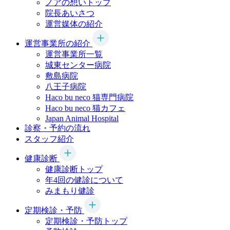
ノアの想いトップ
院長あいさつ
運営媒体の紹介
運営事業所の紹介
運営事業所一覧
城東センター病院
敷島病院
八王子病院
Haco bu neco
猫専門病院
Haco bu neco
猫カフェ
Japan Animal Hospital
診察・予約の流れ
スタッフ紹介
健康診断
健康診断トップ
年4回の健診について
みまもり健診
定期検診・予防
定期検診・予防トップ