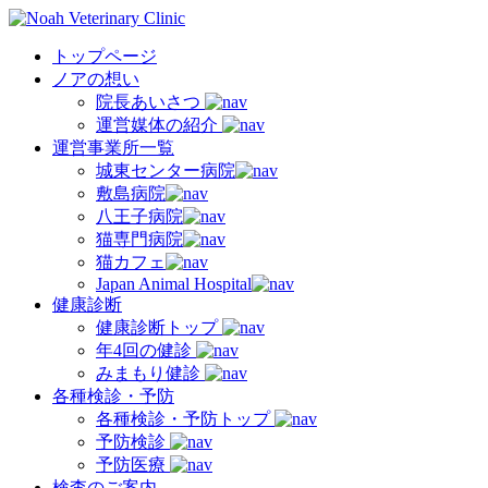
トップページ
ノアの想い
院長あいさつ
運営媒体の紹介
運営事業所一覧
城東センター病院
敷島病院
八王子病院
猫専門病院
猫カフェ
Japan Animal Hospital
健康診断
健康診断トップ
年4回の健診
みまもり健診
各種検診・予防
各種検診・予防トップ
予防検診
予防医療
検査のご案内