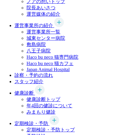
ノアの想いトップ
院長あいさつ
運営媒体の紹介
運営事業所の紹介
運営事業所一覧
城東センター病院
敷島病院
八王子病院
Haco bu neco
猫専門病院
Haco bu neco
猫カフェ
Japan Animal Hospital
診察・予約の流れ
スタッフ紹介
健康診断
健康診断トップ
年4回の健診について
みまもり健診
定期検診・予防
定期検診・予防トップ