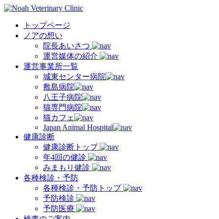
トップページ
ノアの想い
院長あいさつ
運営媒体の紹介
運営事業所一覧
城東センター病院
敷島病院
八王子病院
猫専門病院
猫カフェ
Japan Animal Hospital
健康診断
健康診断トップ
年4回の健診
みまもり健診
各種検診・予防
各種検診・予防トップ
予防検診
予防医療
検査のご案内