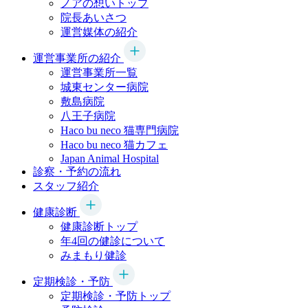
ノアの想いトップ
院長あいさつ
運営媒体の紹介
運営事業所の紹介
運営事業所一覧
城東センター病院
敷島病院
八王子病院
Haco bu neco
猫専門病院
Haco bu neco
猫カフェ
Japan Animal Hospital
診察・予約の流れ
スタッフ紹介
健康診断
健康診断トップ
年4回の健診について
みまもり健診
定期検診・予防
定期検診・予防トップ