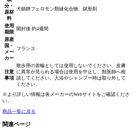
分・
個
犬鎮静フェロモン類縁化合物、賦形剤
原材
料
使用
開封後 約4週間
期限
原産
国・
フランス
メー
カー
散歩用の首輪としては使用しないでください。皮膚
注意
に異常が見られる場合は使用を中止し、獣医師へ相
事項
談してください。入浴やシャンプー時は取り外して
ください。
※より詳しい情報は各メーカーのWebサイトをご確認くださ
い。
商品一覧に戻る
関連ページ