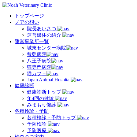
トップページ
ノアの想い
院長あいさつ
運営媒体の紹介
運営事業所一覧
城東センター病院
敷島病院
八王子病院
猫専門病院
猫カフェ
Japan Animal Hospital
健康診断
健康診断トップ
年4回の健診
みまもり健診
各種検診・予防
各種検診・予防トップ
予防検診
予防医療
検査のご案内