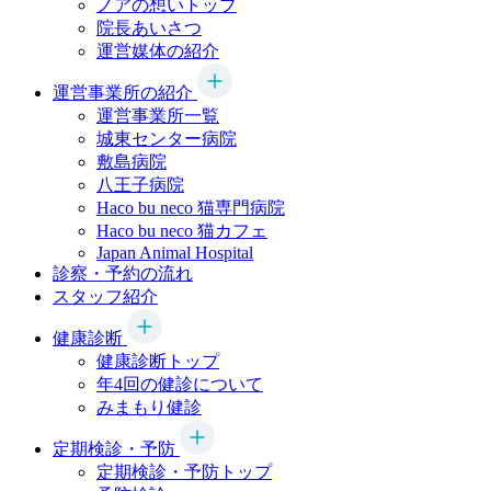
ノアの想いトップ
院長あいさつ
運営媒体の紹介
運営事業所の紹介
運営事業所一覧
城東センター病院
敷島病院
八王子病院
Haco bu neco
猫専門病院
Haco bu neco
猫カフェ
Japan Animal Hospital
診察・予約の流れ
スタッフ紹介
健康診断
健康診断トップ
年4回の健診について
みまもり健診
定期検診・予防
定期検診・予防トップ