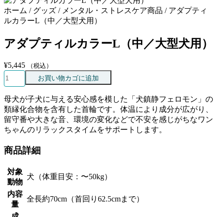
ホーム / グッズ / メンタル・ストレスケア商品 / アダプティ
ルカラーL（中／大型犬用）
アダプティルカラーL（中／大型犬用）
¥
5,445
（税込）
ア
お買い物カゴに追加
ダ
プ
母犬が子犬に与える安心感を模した「犬鎮静フェロモン」の
テ
類縁化合物を含有した首輪です。体温により成分が広がり、
ィ
留守番や大きな音、環境の変化などで不安を感じがちなワン
ル
ちゃんのリラックスタイムをサポートします。
カ
ラ
商品詳細
ー
L（中
対象
／
犬（体重目安：〜50kg）
動物
大
内容
型
全長約70cm（首回り62.5cmまで）
量
犬
成
用）