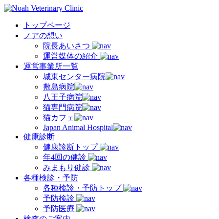
トップページ
ノアの想い
院長あいさつ
運営媒体の紹介
運営事業所一覧
城東センター病院
敷島病院
八王子病院
猫専門病院
猫カフェ
Japan Animal Hospital
健康診断
健康診断トップ
年4回の健診
みまもり健診
各種検診・予防
各種検診・予防トップ
予防検診
予防医療
検査のご案内