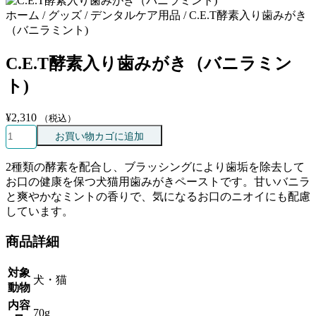
ホーム / グッズ / デンタルケア用品 / C.E.T酵素入り歯みがき
（バニラミント)
C.E.T酵素入り歯みがき（バニラミン
ト)
¥
2,310
（税込）
C.E.T
お買い物カゴに追加
酵
素
2種類の酵素を配合し、ブラッシングにより歯垢を除去して
入
お口の健康を保つ犬猫用歯みがきペーストです。甘いバニラ
り
と爽やかなミントの香りで、気になるお口のニオイにも配慮
歯
しています。
み
が
商品詳細
き
（バ
対象
ニ
犬・猫
動物
ラ
内容
ミ
70g