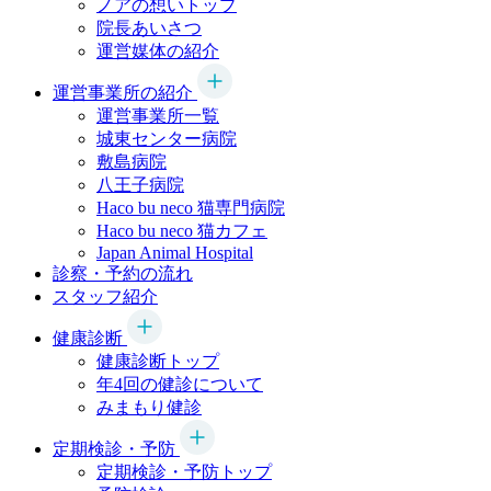
ノアの想いトップ
院長あいさつ
運営媒体の紹介
運営事業所の紹介
運営事業所一覧
城東センター病院
敷島病院
八王子病院
Haco bu neco
猫専門病院
Haco bu neco
猫カフェ
Japan Animal Hospital
診察・予約の流れ
スタッフ紹介
健康診断
健康診断トップ
年4回の健診について
みまもり健診
定期検診・予防
定期検診・予防トップ