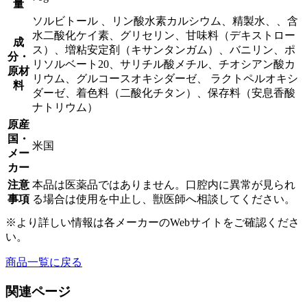
量
ン
ト)
ソルビトール 、リン酸水素カルシウム、精製水、、含
個
水二酸化ケイ素、グリセリン、甘味料（デキストロー
成
ス）、増粘安定剤（キサンタンガム）、バニリン、ポ
分・
リソルベート20、サリチル酸メチル、チオシアン酸カ
原材
リウム、グルコースオキシダーゼ、 ラクトペルオキシ
料
ダーゼ、着色料（二酸化チタン）、保存料（安息香酸
ナトリウム）
原産
国・
米国
メー
カー
注意
本品は医薬品ではありません。口腔内に異常が見られ
事項
る場合は使用を中止し、獣医師へ相談してください。
※より詳しい情報は各メーカーのWebサイトをご確認くださ
い。
商品一覧に戻る
関連ページ