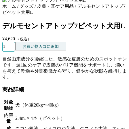
ホーム / グッズ / 皮膚・耳ケア用品 / デルモセントアトップ7
ピペット犬用L
デルモセントアトップ7ピペット犬用L
¥
4,620
（税込）
デ
お買い物カゴに追加
ル
モ
自然由来成分を凝縮した、敏感な皮膚のためのスポットオン
セ
です。週1回のケアで皮膚のバリア機能をサポートし、潤い
ン
を与えて乾燥や外部刺激から守り、健やかな状態を維持しま
ト
す。
ア
ト
商品詳細
ッ
プ
対象
7
犬（体重20kg〜40kg）
動物
ピ
内容
ペ
2.4ml × 4本（ピペット）
量
ッ
ト
成
ウコン根油、ヒメコウジ葉油、クスノキ木油、エッセ