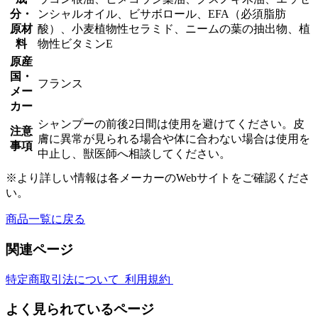
犬
分・
ンシャルオイル、ビサボロール、EFA（必須脂肪
用
原材
酸）、小麦植物性セラミド、ニームの葉の抽出物、植
L
料
物性ビタミンE
個
原産
国・
フランス
メー
カー
シャンプーの前後2日間は使用を避けてください。皮
注意
膚に異常が見られる場合や体に合わない場合は使用を
事項
中止し、獣医師へ相談してください。
※より詳しい情報は各メーカーのWebサイトをご確認くださ
い。
商品一覧に戻る
関連ページ
特定商取引法について
利用規約
よく見られているページ