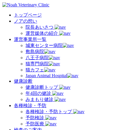
トップページ
ノアの想い
院長あいさつ
運営媒体の紹介
運営事業所一覧
城東センター病院
敷島病院
八王子病院
猫専門病院
猫カフェ
Japan Animal Hospital
健康診断
健康診断トップ
年4回の健診
みまもり健診
各種検診・予防
各種検診・予防トップ
予防検診
予防医療
検査のご案内