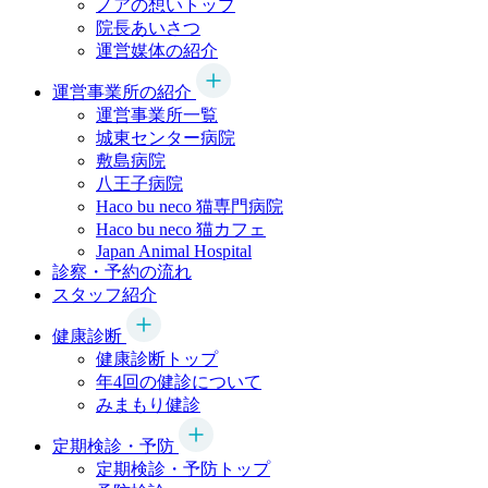
ノアの想いトップ
院長あいさつ
運営媒体の紹介
運営事業所の紹介
運営事業所一覧
城東センター病院
敷島病院
八王子病院
Haco bu neco
猫専門病院
Haco bu neco
猫カフェ
Japan Animal Hospital
診察・予約の流れ
スタッフ紹介
健康診断
健康診断トップ
年4回の健診について
みまもり健診
定期検診・予防
定期検診・予防トップ