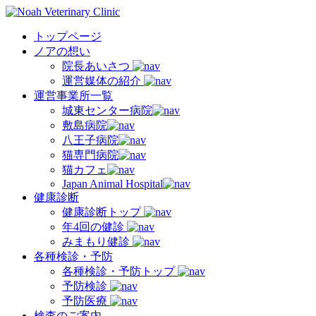
トップページ
ノアの想い
院長あいさつ
運営媒体の紹介
運営事業所一覧
城東センター病院
敷島病院
八王子病院
猫専門病院
猫カフェ
Japan Animal Hospital
健康診断
健康診断トップ
年4回の健診
みまもり健診
各種検診・予防
各種検診・予防トップ
予防検診
予防医療
検査のご案内