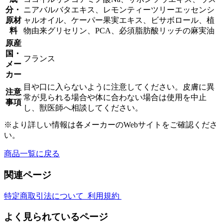
猫
分・
ニアバルバタエキス、レモンティーツリーエッセンシ
用
原材
ャルオイル、ケーパー果実エキス、ビサボロール、植
個
料
物由来グリセリン、PCA、必須脂肪酸リッチの麻実油
原産
国・
フランス
メー
カー
目や口に入らないように注意してください。皮膚に異
注意
常が見られる場合や体に合わない場合は使用を中止
事項
し、獣医師へ相談してください。
※より詳しい情報は各メーカーのWebサイトをご確認くださ
い。
商品一覧に戻る
関連ページ
特定商取引法について
利用規約
よく見られているページ