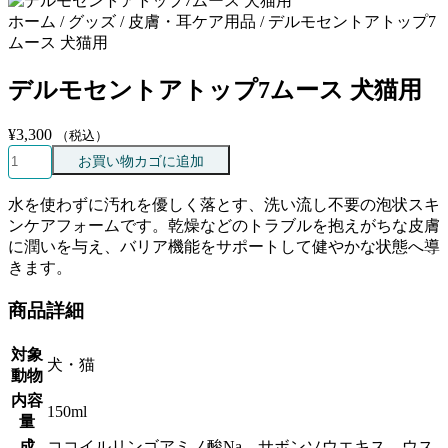
ホーム / グッズ / 皮膚・耳ケア用品 / デルモセントアトップ7
ムース 犬猫用
デルモセントアトップ7ムース 犬猫用
¥
3,300
（税込）
デ
お買い物カゴに追加
ル
モ
水を使わずに汚れを優しく落とす、洗い流し不要の泡状スキ
セ
ンケアフォームです。乾燥などのトラブルを抱えがちな皮膚
ン
に潤いを与え、バリア機能をサポートして健やかな状態へ導
ト
きます。
ア
ト
商品詳細
ッ
プ
対象
7
犬・猫
動物
ム
内容
ー
150ml
量
ス
犬
成
ココイルリンゴアミノ酸Na、サボンソウエキス、ウス