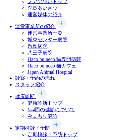
ノアの想いトップ
院長あいさつ
運営媒体の紹介
運営事業所の紹介
運営事業所一覧
城東センター病院
敷島病院
八王子病院
Haco bu neco
猫専門病院
Haco bu neco
猫カフェ
Japan Animal Hospital
診察・予約の流れ
スタッフ紹介
健康診断
健康診断トップ
年4回の健診について
みまもり健診
定期検診・予防
定期検診・予防トップ