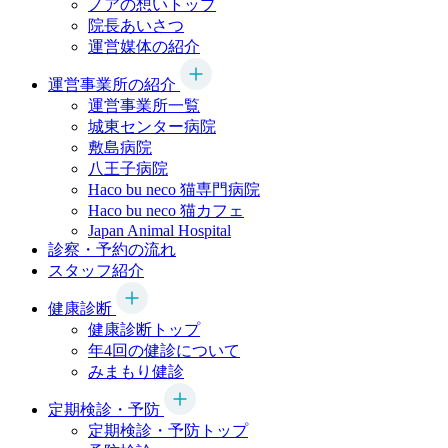
ノアの想いトップ
院長あいさつ
運営媒体の紹介
運営事業所の紹介
運営事業所一覧
城東センター病院
敷島病院
八王子病院
Haco bu neco
猫専門病院
Haco bu neco
猫カフェ
Japan Animal Hospital
診察・予約の流れ
スタッフ紹介
健康診断
健康診断トップ
年4回の健診について
みまもり健診
定期検診・予防
定期検診・予防トップ