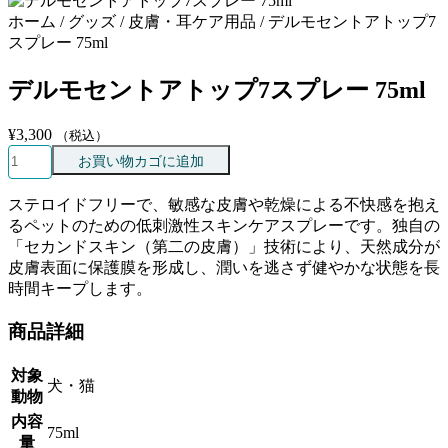
ホーム / グッズ / 皮膚・耳ケア用品 / デルモセントアトップ7
スプレー 75ml
デルモセントアトップ7スプレー 75ml
¥
3,300
（税込）
デ
お買い物カゴに追加
ル
モ
ステロイドフリーで、敏感な皮膚や乾燥による不快感を抱え
セ
るペットのための低刺激性スキンケアスプレーです。独自の
ン
「セカンドスキン（第二の皮膚）」技術により、天然成分が
ト
皮膚表面に保護膜を形成し、潤いを逃さず健やかな状態を長
ア
時間キープします。
ト
ッ
商品詳細
プ
7
対象
ス
犬・猫
動物
プ
内容
レ
75ml
量
ー