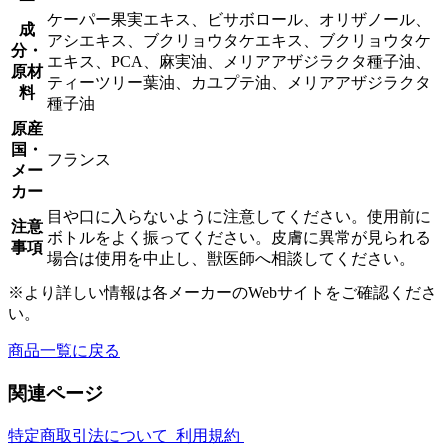
75ml
ケーパー果実エキス、ビサボロール、オリザノール、
成
個
アシエキス、ブクリョウタケエキス、ブクリョウタケ
分・
エキス、PCA、麻実油、メリアアザジラクタ種子油、
原材
ティーツリー葉油、カユプテ油、メリアアザジラクタ
料
種子油
原産
国・
フランス
メー
カー
目や口に入らないように注意してください。使用前に
注意
ボトルをよく振ってください。皮膚に異常が見られる
事項
場合は使用を中止し、獣医師へ相談してください。
※より詳しい情報は各メーカーのWebサイトをご確認くださ
い。
商品一覧に戻る
関連ページ
特定商取引法について
利用規約