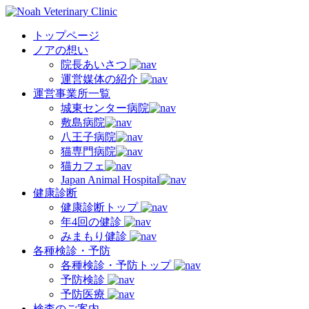
トップページ
ノアの想い
院長あいさつ
運営媒体の紹介
運営事業所一覧
城東センター病院
敷島病院
八王子病院
猫専門病院
猫カフェ
Japan Animal Hospital
健康診断
健康診断トップ
年4回の健診
みまもり健診
各種検診・予防
各種検診・予防トップ
予防検診
予防医療
検査のご案内