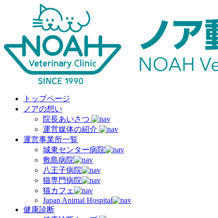
トップページ
ノアの想い
院長あいさつ
運営媒体の紹介
運営事業所一覧
城東センター病院
敷島病院
八王子病院
猫専門病院
猫カフェ
Japan Animal Hospital
健康診断