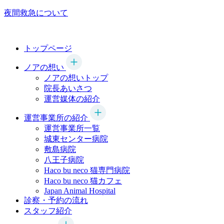
夜間救急について
トップページ
ノアの想い
ノアの想いトップ
院長あいさつ
運営媒体の紹介
運営事業所の紹介
運営事業所一覧
城東センター病院
敷島病院
八王子病院
Haco bu neco
猫専門病院
Haco bu neco
猫カフェ
Japan Animal Hospital
診察・予約の流れ
スタッフ紹介