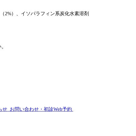
物（2%）、イソパラフィン系炭化水素溶剤
い。
らせ
お問い合わせ・初診Web予約