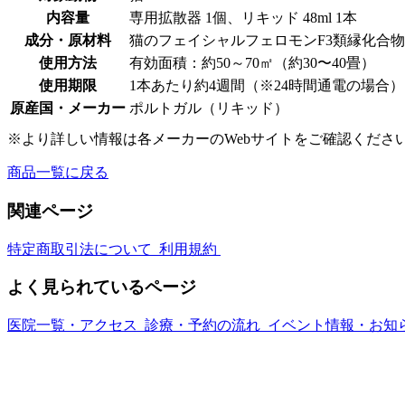
ッ
内容量
専用拡散器 1個、リキッド 48ml 1本
ド
成分・原材料
猫のフェイシャルフェロモンF3類縁化合
+拡
器
使用方法
有効面積：約50～70㎡（約30〜40畳）
セ
使用期限
1本あたり約4週間（※24時間通電の場合）
ッ
原産国・メーカー
ポルトガル（リキッド）
ト
個
※より詳しい情報は各メーカーのWebサイトをご確認くださ
商品一覧に戻る
関連ページ
特定商取引法について
利用規約
よく見られているページ
医院一覧・アクセス
診療・予約の流れ
イベント情報・お知