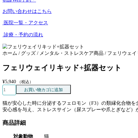
お問い合わせはこちら
医院一覧・アクセス
診療・予約の流れ
ホーム / グッズ / メンタル・ストレスケア商品 / フェリウ
フェリウェイリキッド+拡器セット
¥
5,940
（税込）
フ
お買い物カゴに追加
ェ
リ
猫が安心した時に分泌するフェロモン（F3）の類縁化合物
ウ
安心感を与え、ストレスサイン（尿スプレーや爪とぎなど）
ェ
イ
商品詳細
リ
キ
対象動物
猫