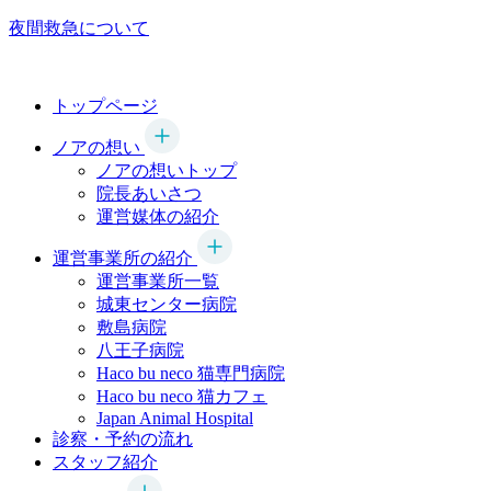
夜間救急について
トップページ
ノアの想い
ノアの想いトップ
院長あいさつ
運営媒体の紹介
運営事業所の紹介
運営事業所一覧
城東センター病院
敷島病院
八王子病院
Haco bu neco
猫専門病院
Haco bu neco
猫カフェ
Japan Animal Hospital
診察・予約の流れ
スタッフ紹介