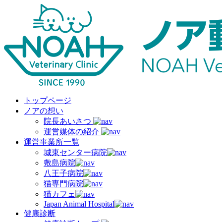
トップページ
ノアの想い
院長あいさつ
運営媒体の紹介
運営事業所一覧
城東センター病院
敷島病院
八王子病院
猫専門病院
猫カフェ
Japan Animal Hospital
健康診断