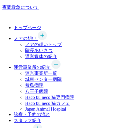
夜間救急について
トップページ
ノアの想い
ノアの想いトップ
院長あいさつ
運営媒体の紹介
運営事業所の紹介
運営事業所一覧
城東センター病院
敷島病院
八王子病院
Haco bu neco
猫専門病院
Haco bu neco
猫カフェ
Japan Animal Hospital
診察・予約の流れ
スタッフ紹介