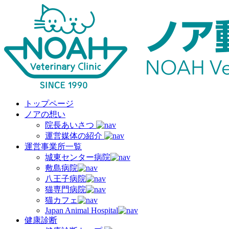
トップページ
ノアの想い
院長あいさつ
運営媒体の紹介
運営事業所一覧
城東センター病院
敷島病院
八王子病院
猫専門病院
猫カフェ
Japan Animal Hospital
健康診断