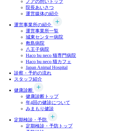
ノアの想いトップ
院長あいさつ
運営媒体の紹介
運営事業所の紹介
運営事業所一覧
城東センター病院
敷島病院
八王子病院
Haco bu neco
猫専門病院
Haco bu neco
猫カフェ
Japan Animal Hospital
診察・予約の流れ
スタッフ紹介
健康診断
健康診断トップ
年4回の健診について
みまもり健診
定期検診・予防
定期検診・予防トップ