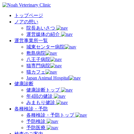
トップページ
ノアの想い
院長あいさつ
運営媒体の紹介
運営事業所一覧
城東センター病院
敷島病院
八王子病院
猫専門病院
猫カフェ
Japan Animal Hospital
健康診断
健康診断トップ
年4回の健診
みまもり健診
各種検診・予防
各種検診・予防トップ
予防検診
予防医療
検査のご案内