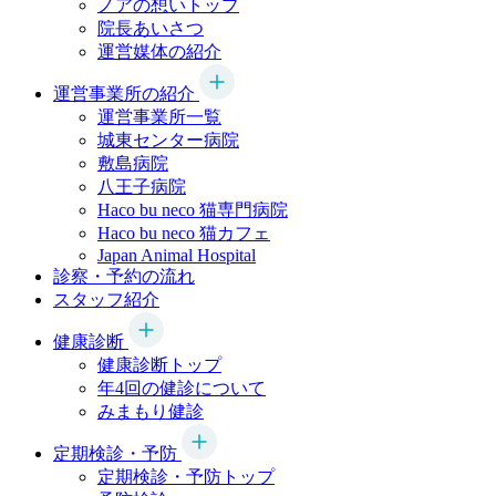
ノアの想いトップ
院長あいさつ
運営媒体の紹介
運営事業所の紹介
運営事業所一覧
城東センター病院
敷島病院
八王子病院
Haco bu neco
猫専門病院
Haco bu neco
猫カフェ
Japan Animal Hospital
診察・予約の流れ
スタッフ紹介
健康診断
健康診断トップ
年4回の健診について
みまもり健診
定期検診・予防
定期検診・予防トップ