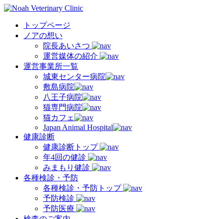
トップページ
ノアの想い
院長あいさつ
運営媒体の紹介
運営事業所一覧
城東センター病院
敷島病院
八王子病院
猫専門病院
猫カフェ
Japan Animal Hospital
健康診断
健康診断トップ
年4回の健診
みまもり健診
各種検診・予防
各種検診・予防トップ
予防検診
予防医療
検査のご案内