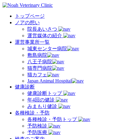
トップページ
ノアの想い
院長あいさつ
運営媒体の紹介
運営事業所一覧
城東センター病院
敷島病院
八王子病院
猫専門病院
猫カフェ
Japan Animal Hospital
健康診断
健康診断トップ
年4回の健診
みまもり健診
各種検診・予防
各種検診・予防トップ
予防検診
予防医療
検査のご案内