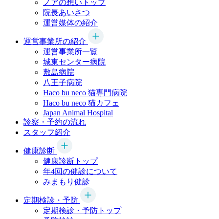
ノアの想いトップ
院長あいさつ
運営媒体の紹介
運営事業所の紹介
運営事業所一覧
城東センター病院
敷島病院
八王子病院
Haco bu neco
猫専門病院
Haco bu neco
猫カフェ
Japan Animal Hospital
診察・予約の流れ
スタッフ紹介
健康診断
健康診断トップ
年4回の健診について
みまもり健診
定期検診・予防
定期検診・予防トップ