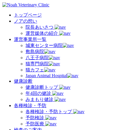
トップページ
ノアの想い
院長あいさつ
運営媒体の紹介
運営事業所一覧
城東センター病院
敷島病院
八王子病院
猫専門病院
猫カフェ
Japan Animal Hospital
健康診断
健康診断トップ
年4回の健診
みまもり健診
各種検診・予防
各種検診・予防トップ
予防検診
予防医療
検査のご案内