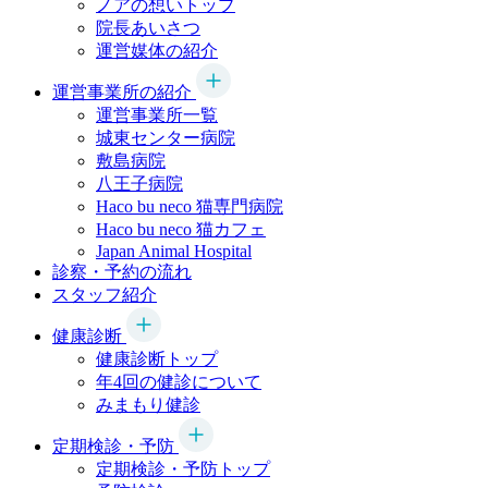
ノアの想いトップ
院長あいさつ
運営媒体の紹介
運営事業所の紹介
運営事業所一覧
城東センター病院
敷島病院
八王子病院
Haco bu neco
猫専門病院
Haco bu neco
猫カフェ
Japan Animal Hospital
診察・予約の流れ
スタッフ紹介
健康診断
健康診断トップ
年4回の健診について
みまもり健診
定期検診・予防
定期検診・予防トップ