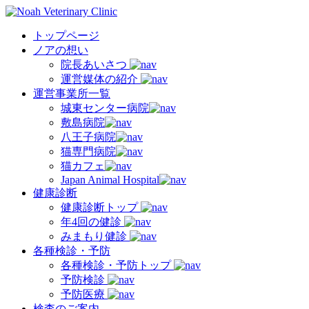
トップページ
ノアの想い
院長あいさつ
運営媒体の紹介
運営事業所一覧
城東センター病院
敷島病院
八王子病院
猫専門病院
猫カフェ
Japan Animal Hospital
健康診断
健康診断トップ
年4回の健診
みまもり健診
各種検診・予防
各種検診・予防トップ
予防検診
予防医療
検査のご案内