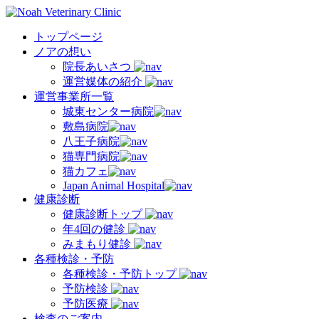
トップページ
ノアの想い
院長あいさつ
運営媒体の紹介
運営事業所一覧
城東センター病院
敷島病院
八王子病院
猫専門病院
猫カフェ
Japan Animal Hospital
健康診断
健康診断トップ
年4回の健診
みまもり健診
各種検診・予防
各種検診・予防トップ
予防検診
予防医療
検査のご案内