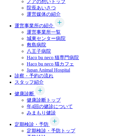
ノアの想いトップ
院長あいさつ
運営媒体の紹介
運営事業所の紹介
運営事業所一覧
城東センター病院
敷島病院
八王子病院
Haco bu neco
猫専門病院
Haco bu neco
猫カフェ
Japan Animal Hospital
診察・予約の流れ
スタッフ紹介
健康診断
健康診断トップ
年4回の健診について
みまもり健診
定期検診・予防
定期検診・予防トップ